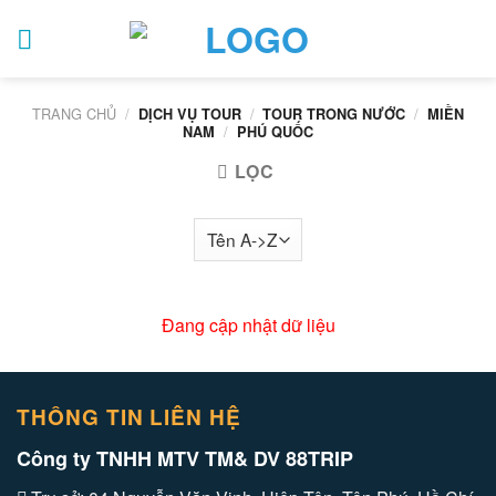
Skip
to
content
TRANG CHỦ
/
/
/
DỊCH VỤ TOUR
TOUR TRONG NƯỚC
MIỀN
/
NAM
PHÚ QUỐC
LỌC
Đang cập nhật dữ liệu
THÔNG TIN LIÊN HỆ
Công ty TNHH MTV TM& DV 88TRIP