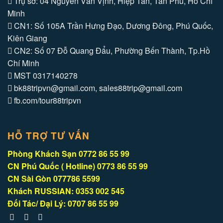
Trụ sở: 04 Nguyễn Văn Vịnh, Hiệp Tân, Tân Phú, Hồ Chí
Minh
CN1: Số 105A Trần Hưng Đạo, Dương Đông, Phú Quốc,
Kiên Giang
CN2: Số 07 Đỗ Quang Đẩu, Phường Bến Thành, Tp.Hồ
Chí Minh
MST 0317140278
bk88tripvn@gmail.com, sales88trip@gmail.com
fb.com/tour88tripvn
HỖ TRỢ TƯ VẤN
Phòng Khách Sạn 0772 86 55 99
CN Phú Quốc ( Hotline) 0773 86 55 99
CN Sài Gòn 077786 5599
Khách RUSSIAN: 0353 002 545
Đối Tác/ Đại Lý: 0707 86 55 99