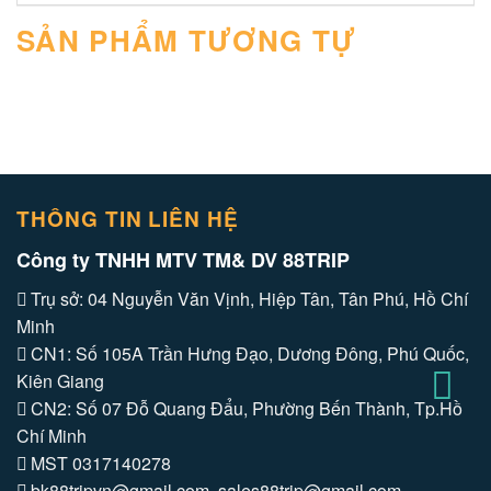
SẢN PHẨM TƯƠNG TỰ
THÔNG TIN LIÊN HỆ
Công ty TNHH MTV TM& DV 88TRIP
Trụ sở: 04 Nguyễn Văn Vịnh, Hiệp Tân, Tân Phú, Hồ Chí
Minh
CN1: Số 105A Trần Hưng Đạo, Dương Đông, Phú Quốc,
Kiên Giang
CN2: Số 07 Đỗ Quang Đẩu, Phường Bến Thành, Tp.Hồ
Chí Minh
MST 0317140278
bk88tripvn@gmail.com, sales88trip@gmail.com