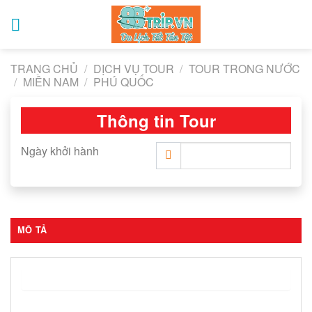
Skip
to
content
TRANG CHỦ
/
DỊCH VỤ TOUR
/
TOUR TRONG NƯỚC
/
MIỀN NAM
/
PHÚ QUỐC
Thông tin Tour
Ngày khởi hành
MÔ TẢ