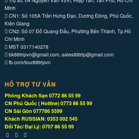
Trụ sở: 04 Nguyễn Văn Vịnh, Hiệp Tân, Tân Phú, Hồ Chí
Minh
CN1: Số 105A Trần Hưng Đạo, Dương Đông, Phú Quốc,
Kiên Giang
CN2: Số 07 Đỗ Quang Đẩu, Phường Bến Thành, Tp.Hồ
Chí Minh
MST 0317140278
bk88tripvn@gmail.com, sales88trip@gmail.com
fb.com/tour88tripvn
HỖ TRỢ TƯ VẤN
Phòng Khách Sạn 0772 86 55 99
CN Phú Quốc ( Hotline) 0773 86 55 99
CN Sài Gòn 077786 5599
Khách RUSSIAN: 0353 002 545
Đối Tác/ Đại Lý: 0707 86 55 99