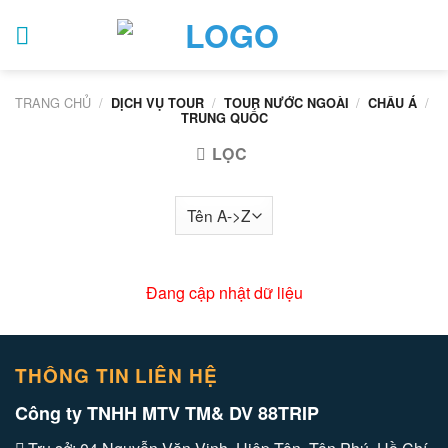
Skip
to
content
TRANG CHỦ
/
/
/
/
DỊCH VỤ TOUR
TOUR NƯỚC NGOÀI
CHÂU Á
TRUNG QUỐC
LỌC
Đang cập nhật dữ liệu
THÔNG TIN LIÊN HỆ
Công ty TNHH MTV TM& DV 88TRIP