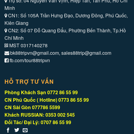
Trụ sở: 04 Nguyễn Văn Vịnh, Hiệp Tân, Tân Phú, Hồ Chí
Minh
CN1: Số 105A Trần Hưng Đạo, Dương Đông, Phú Quốc,
Kiên Giang
CN2: Số 07 Đỗ Quang Đẩu, Phường Bến Thành, Tp.Hồ
Chí Minh
MST 0317140278
bk88tripvn@gmail.com, sales88trip@gmail.com
fb.com/tour88tripvn
HỖ TRỢ TƯ VẤN
Phòng Khách Sạn 0772 86 55 99
CN Phú Quốc ( Hotline) 0773 86 55 99
CN Sài Gòn 077786 5599
Khách RUSSIAN: 0353 002 545
Đối Tác/ Đại Lý: 0707 86 55 99