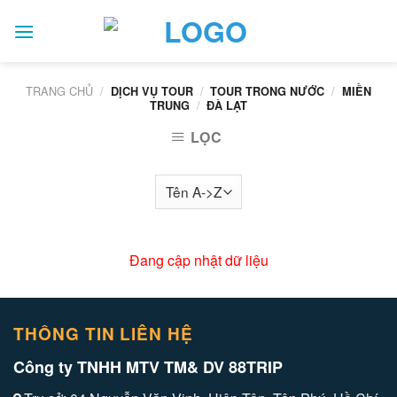
Skip
to
content
TRANG CHỦ
/
/
/
DỊCH VỤ TOUR
TOUR TRONG NƯỚC
MIỀN
/
TRUNG
ĐÀ LẠT
LỌC
Đang cập nhật dữ liệu
THÔNG TIN LIÊN HỆ
Công ty TNHH MTV TM& DV 88TRIP