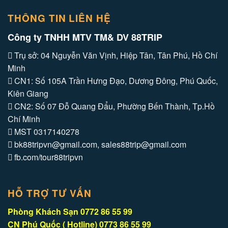
THÔNG TIN LIÊN HỆ
Công ty TNHH MTV TM& DV 88TRIP
Trụ sở: 04 Nguyễn Văn Vịnh, Hiệp Tân, Tân Phú, Hồ Chí
Minh
CN1: Số 105A Trần Hưng Đạo, Dương Đông, Phú Quốc,
Kiên Giang
CN2: Số 07 Đỗ Quang Đẩu, Phường Bến Thành, Tp.Hồ
Chí Minh
MST 0317140278
bk88tripvn@gmail.com, sales88trip@gmail.com
fb.com/tour88tripvn
HỖ TRỢ TƯ VẤN
Phòng Khách Sạn 0772 86 55 99
CN Phú Quốc ( Hotline) 0773 86 55 99