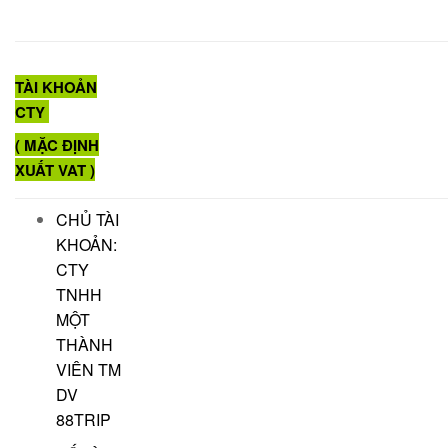
TÀI KHOẢN
CTY
( MẶC ĐỊNH
XUẤT VAT )
CHỦ TÀI
KHOẢN:
CTY
TNHH
MỘT
THÀNH
VIÊN TM
DV
88TRIP