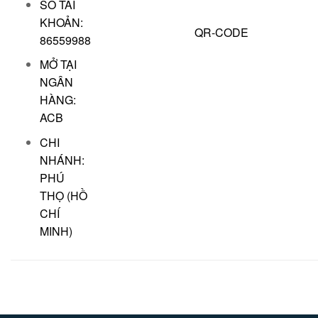
SỐ TÀI
KHOẢN:
QR-CODE
86559988
MỞ TẠI
NGÂN
HÀNG:
ACB
CHI
NHÁNH:
PHÚ
THỌ (HỒ
CHÍ
MINH)