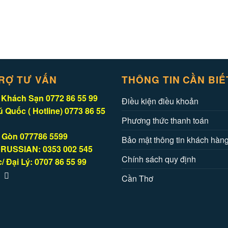
RỢ TƯ VẤN
THÔNG TIN CẦN BIẾ
Khách Sạn 0772 86 55 99
Điều kiện điều khoản
 Quốc ( Hotline) 0773 86 55
Phương thức thanh toán
 Gòn 077786 5599
Bảo mật thông tin khách hàn
RUSSIAN: 0353 002 545
Chính sách quy định
/ Đại Lý: 0707 86 55 99
Cần Thơ