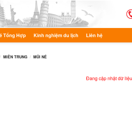
é Tổng Hợp
Kinh nghiệm du lịch
Liên hệ
/
/
MIỀN TRUNG
MŨI NÉ
Đang cập nhật dữ liệ