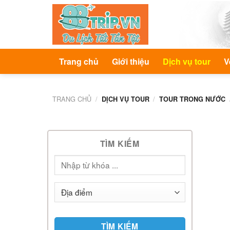
Skip
to
content
Trang chủ
Giới thiệu
Dịch vụ tour
V
TRANG CHỦ
/
/
DỊCH VỤ TOUR
TOUR TRONG NƯỚC
TÌM KIẾM
TÌM KIẾM