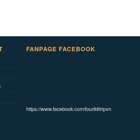
T
FANPAGE FACEBOOK
g
https://www.facebook.com/tour88tripvn