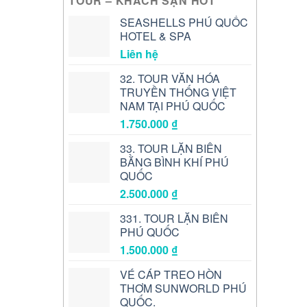
TOUR – KHÁCH SẠN HOT
SEASHELLS PHÚ QUỐC
HOTEL & SPA
Liên hệ
32. TOUR VĂN HÓA
TRUYỀN THỐNG VIỆT
NAM TẠI PHÚ QUỐC
1.750.000
₫
33. TOUR LẶN BIỂN
BẰNG BÌNH KHÍ PHÚ
QUỐC
2.500.000
₫
331. TOUR LẶN BIỂN
PHÚ QUỐC
1.500.000
₫
VÉ CÁP TREO HÒN
THƠM SUNWORLD PHÚ
QUỐC.