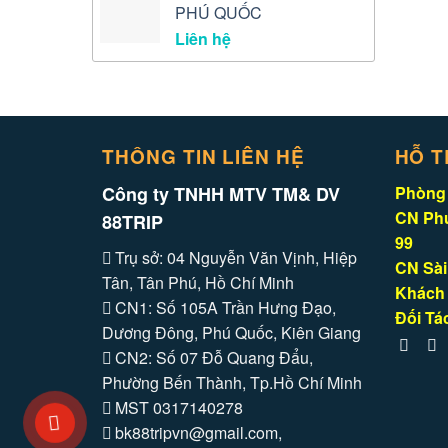
PHÚ QUỐC
Liên hệ
THÔNG TIN LIÊN HỆ
HỖ T
Công ty TNHH MTV TM& DV
Phòng 
CN Phú
88TRIP
99
Trụ sở: 04 Nguyễn Văn Vịnh, Hiệp
CN Sài
Tân, Tân Phú, Hồ Chí Minh
Khách 
CN1: Số 105A Trần Hưng Đạo,
Đối Tác
Dương Đông, Phú Quốc, Kiên Giang
CN2: Số 07 Đỗ Quang Đẩu,
Phường Bến Thành, Tp.Hồ Chí Minh
MST 0317140278
bk88tripvn@gmail.com,