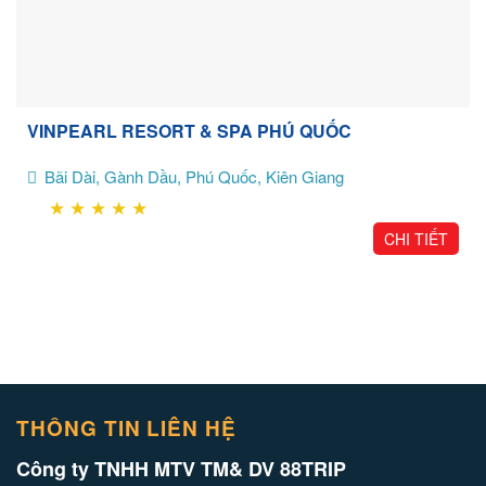
VINPEARL RESORT & SPA PHÚ QUỐC
Bãi Dài, Gành Dầu, Phú Quốc, Kiên Giang
★
★
★
★
★
CHI TIẾT
THÔNG TIN LIÊN HỆ
Công ty TNHH MTV TM& DV 88TRIP