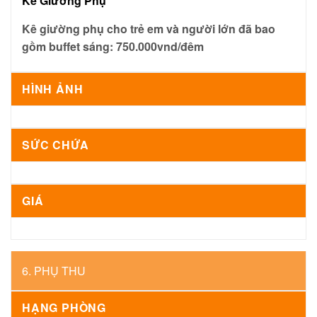
Kê Giường Phụ
Kê giường phụ cho trẻ em và người lớn đã bao
gồm buffet sáng: 750.000vnd/đêm
HÌNH ẢNH
SỨC CHỨA
GIÁ
6. PHỤ THU
HẠNG PHÒNG