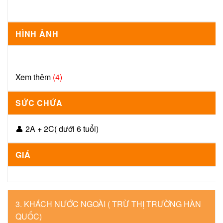
HÌNH ẢNH
Xem thêm
(4)
SỨC CHỨA
👤 2A + 2C( dưới 6 tuổi)
GIÁ
3. KHÁCH NƯỚC NGOÀI ( TRỪ THỊ TRƯỜNG HÀN
QUỐC)