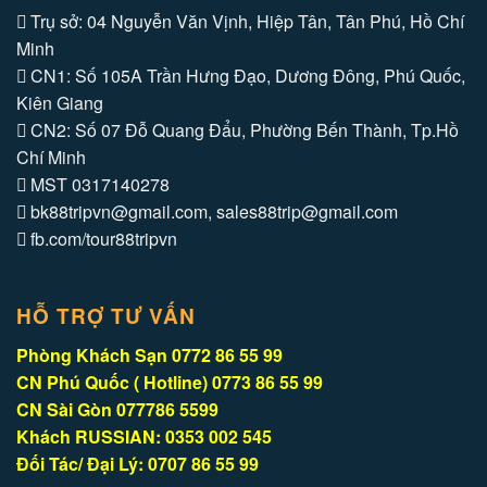
Trụ sở: 04 Nguyễn Văn Vịnh, Hiệp Tân, Tân Phú, Hồ Chí
Minh
CN1: Số 105A Trần Hưng Đạo, Dương Đông, Phú Quốc,
Kiên Giang
CN2: Số 07 Đỗ Quang Đẩu, Phường Bến Thành, Tp.Hồ
Chí Minh
MST 0317140278
bk88tripvn@gmail.com, sales88trip@gmail.com
fb.com/tour88tripvn
HỖ TRỢ TƯ VẤN
Phòng Khách Sạn 0772 86 55 99
CN Phú Quốc ( Hotline) 0773 86 55 99
CN Sài Gòn 077786 5599
Khách RUSSIAN: 0353 002 545
Đối Tác/ Đại Lý: 0707 86 55 99