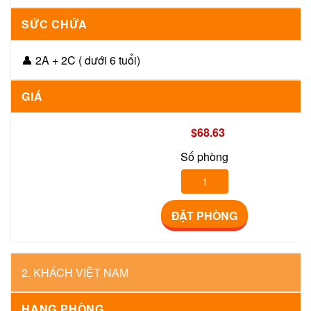
SỨC CHỨA
👤 2A + 2C ( dưới 6 tuổi)
GIÁ
$68.63
Số phòng
ĐẶT PHÒNG
2. KHÁCH VIỆT NAM
HẠNG PHÒNG