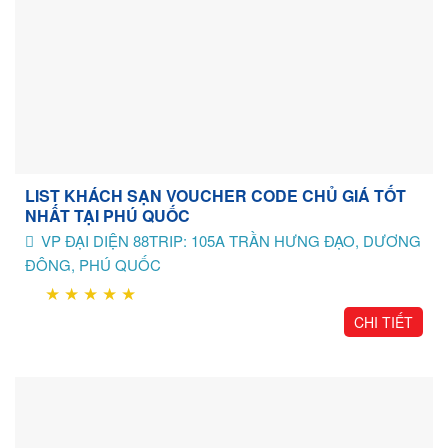
LIST KHÁCH SẠN VOUCHER CODE CHỦ GIÁ TỐT
NHẤT TẠI PHÚ QUỐC
VP ĐẠI DIỆN 88TRIP: 105A TRẦN HƯNG ĐẠO, DƯƠNG
ĐÔNG, PHÚ QUỐC
★
★
★
★
★
CHI TIẾT