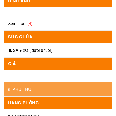
HÌNH ẢNH
Xem thêm
(4)
SỨC CHỨA
👤 2A + 2C ( dưới 6 tuổi)
GIÁ
5. PHỤ THU
HẠNG PHÒNG