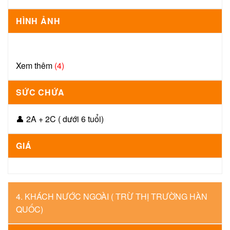
HÌNH ẢNH
Xem thêm
(4)
SỨC CHỨA
👤 2A + 2C ( dưới 6 tuổi)
GIÁ
4. KHÁCH NƯỚC NGOÀI ( TRỪ THỊ TRƯỜNG HÀN
QUỐC)