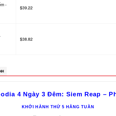
ểm -
$39.22
-
$38.82
ỊNH
odia 4 Ngày 3 Đêm: Siem Reap – 
KHỞI HÀNH THỨ 5 HẰNG TUẦN