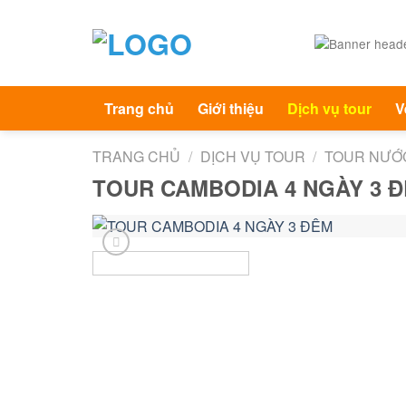
Skip
to
content
Trang chủ
Giới thiệu
Dịch vụ tour
V
TRANG CHỦ
/
DỊCH VỤ TOUR
/
TOUR NƯỚ
TOUR CAMBODIA 4 NGÀY 3 