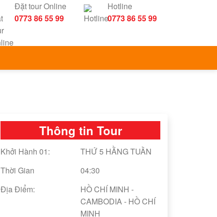
Đặt tour Online
Hotline
0773 86 55 99
0773 86 55 99
Thông tin Tour
Khởi Hành 01:
THỨ 5 HẰNG TUẦN
Thời Gian
04:30
Địa Điểm:
HỒ CHÍ MINH -
CAMBODIA - HỒ CHÍ
MINH