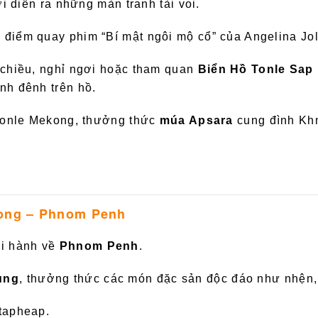
ơi diễn ra những màn tranh tài voi.
: điểm quay phim “Bí mật ngôi mộ cổ” của Angelina Jol
i chiều, nghỉ ngơi hoặc tham quan
Biển Hồ Tonle Sap
nh đênh trên hồ.
g Tonle Mekong, thưởng thức
múa Apsara
cung đình Khm
dong – Phnom Penh
ởi hành về
Phnom Penh
.
ùng
, thưởng thức các món đặc sản độc đáo như nhện,
ttapheap.