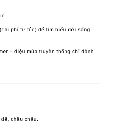
ie.
(chi phí tự túc) để tìm hiểu đời sống
er – điệu múa truyền thống chỉ dành
 dế, châu chấu.