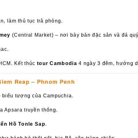
n, làm thủ tục trả phòng.
’mey
(Central Market) – nơi bày bán đặc sản và đá q
sac.
.HCM. Kết thúc
tour Cambodia
4 ngày 3 đêm, hướng dẫ
 Siem Reap – Phnom Penh
 biểu tượng của Campuchia.
 Apsara truyền thống.
iển Hồ Tonle Sap
.