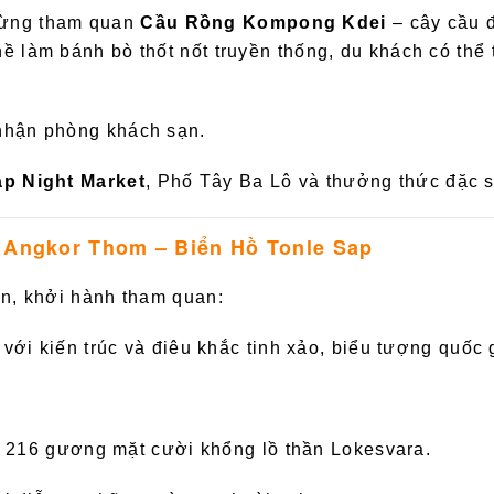
dừng tham quan
Cầu Rồng Kompong Kdei
– cây cầu 
ề làm bánh bò thốt nốt truyền thống, du khách có th
 nhận phòng khách sạn.
p Night Market
, Phố Tây Ba Lô và thưởng thức đặc s
 Angkor Thom – Biển Hồ Tonle Sap
sạn, khởi hành tham quan:
g với kiến trúc và điêu khắc tinh xảo, biểu tượng quốc
ới 216 gương mặt cười khổng lồ thần Lokesvara.