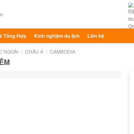
é Tổng Hợp
Kinh nghiệm du lịch
Liên hệ
C NGOÀI
/
CHÂU Á
/
CAMBODIA
ĐÊM