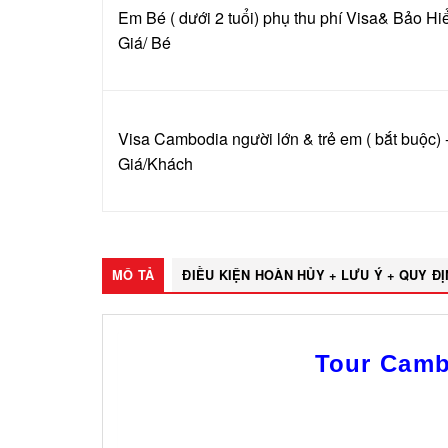
Em Bé ( dưới 2 tuổi) phụ thu phí Visa& Bảo Hi
Giá/ Bé
Visa Cambodia người lớn & trẻ em ( bắt buộc) 
Giá/Khách
MÔ TẢ
ĐIỀU KIỆN HOÀN HỦY + LƯU Ý + QUY Đ
Tour Camb