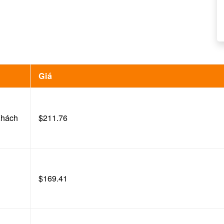
Giá
/Khách
$211.76
$169.41