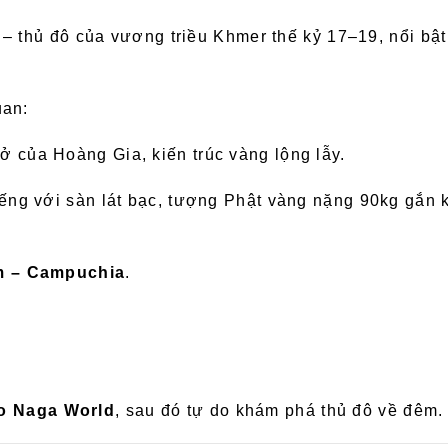
– thủ đô của vương triều Khmer thế kỷ 17–19, nổi bậ
uan:
 ở của Hoàng Gia, kiến trúc vàng lộng lẫy.
tiếng với sàn lát bạc, tượng Phật vàng nặng 90kg gắn
m – Campuchia
.
o Naga World
, sau đó tự do khám phá thủ đô về đêm.