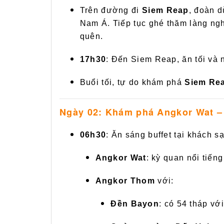
Trên đường đi
Siem Reap
, đoàn 
Nam Á. Tiếp tục ghé thăm làng ngh
quên.
17h30
: Đến Siem Reap, ăn tối và
Buổi tối, tự do khám phá
Siem Rea
Ngày 02: Khám phá Angkor Wat –
06h30
: Ăn sáng buffet tại khách 
Angkor Wat
: kỳ quan nổi tiến
Angkor Thom
với:
Đền Bayon
: có 54 tháp v