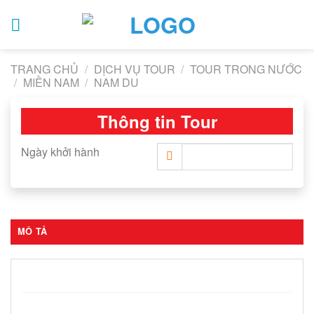
Skip
to
content
TRANG CHỦ
/
DỊCH VỤ TOUR
/
TOUR TRONG NƯỚC
/
MIỀN NAM
/
NAM DU
Thông tin Tour
Ngày khởi hành
MÔ TẢ