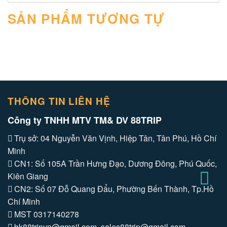
SẢN PHẨM TƯƠNG TỰ
THÔNG TIN LIÊN HỆ
Công ty TNHH MTV TM& DV 88TRIP
Trụ sở: 04 Nguyễn Văn Vịnh, Hiệp Tân, Tân Phú, Hồ Chí
Minh
CN1: Số 105A Trần Hưng Đạo, Dương Đông, Phú Quốc,
Kiên Giang
CN2: Số 07 Đỗ Quang Đẩu, Phường Bến Thành, Tp.Hồ
Chí Minh
MST 0317140278
bk88tripvn@gmail.com, sales88trip@gmail.com