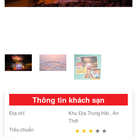
Thông tin khách sạn
Địa chỉ
Khu Địa Trung Hải , An
Thới
Tiêu chuẩn
★
★
★
★
★