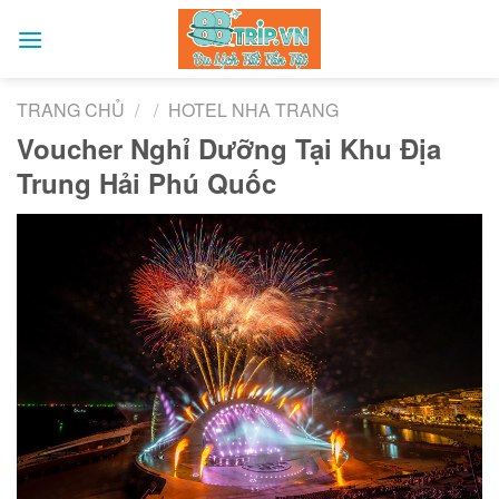
Skip
to
content
TRANG CHỦ
/
/
HOTEL NHA TRANG
Voucher Nghỉ Dưỡng Tại Khu Địa
Trung Hải Phú Quốc