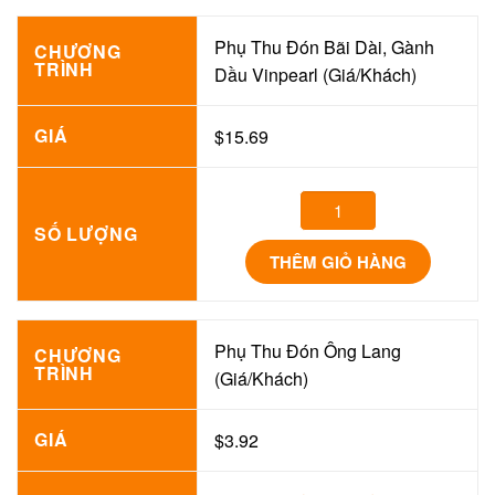
Phụ Thu Đón Bãi Dài, Gành
CHƯƠNG
TRÌNH
Dầu Vinpearl (Giá/Khách)
GIÁ
$15.69
SỐ LƯỢNG
THÊM GIỎ HÀNG
Phụ Thu Đón Ông Lang
CHƯƠNG
TRÌNH
(Giá/Khách)
GIÁ
$3.92