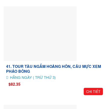
41. TOUR TÀU NGẮM HOÀNG HÔN, CÂU MỰC XEM
PHÁO BÔNG
HẰNG NGÀY ( TRỪ THỨ 3)
$82.35
CHI TIẾT