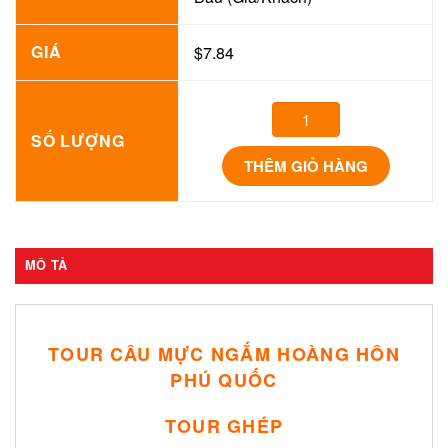
GIÁ
$7.84
SỐ LƯỢNG
THÊM GIỎ HÀNG
MÔ TẢ
TOUR CÂU MỰC NGẮM HOÀNG HÔN
PHÚ QUỐC
TOUR GHÉP