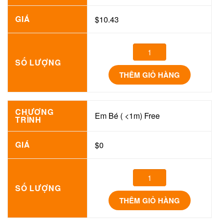
GIÁ
$10.43
SỐ LƯỢNG
THÊM GIỎ HÀNG
CHƯƠNG
Em Bé ( <1m) Free
TRÌNH
GIÁ
$0
SỐ LƯỢNG
THÊM GIỎ HÀNG