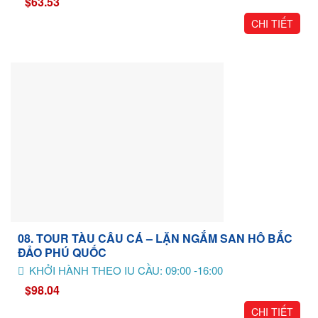
$63.53
CHI TIẾT
08. TOUR TÀU CÂU CÁ – LẶN NGẮM SAN HÔ BẮC
ĐẢO PHÚ QUỐC
KHỞI HÀNH THEO IU CẦU: 09:00 -16:00
$98.04
CHI TIẾT