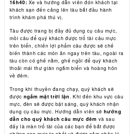
16h40:
Xe và hướng dẫn viên đón khách tại
khách sạn đến cảng lên tàu bắt đầu hành
trình khám phá thú vị.
Tàu được trang bị đầy đủ dụng cụ câu mực,
mồi câu để quý khách được trổ tài câu mực
trên biển, chiến lợi phẩm câu được sẽ chế
biến thành các món ăn ngay trên tàu, ngoài ra
tàu còn có ghế nằm, ghế ngồi để quý khách
thoải mái thư giãn ngắm biển và hoàng hôn
về đêm.
Trong khi thuyền đang chạy, quý khách sẽ
được
ngắm mặt trời lặn
. Khi đến khu vực câu
mực, đèn sẽ được bật sáng, quý khách nhận
dụng cụ câu mực. Hướng dẫn viên sẽ
hướng
dẫn cho quý khách câu mực đêm
và sau
đấy là màn trổ tài của các bạn để bắt được
những con mực to nhất và được cảm nhận lý