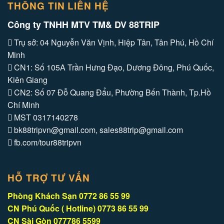
THÔNG TIN LIÊN HỆ
Công ty TNHH MTV TM& DV 88TRIP
Trụ sở: 04 Nguyễn Văn Vịnh, Hiệp Tân, Tân Phú, Hồ Chí
Minh
CN1: Số 105A Trần Hưng Đạo, Dương Đông, Phú Quốc,
Kiên Giang
CN2: Số 07 Đỗ Quang Đẩu, Phường Bến Thành, Tp.Hồ
Chí Minh
MST 0317140278
bk88tripvn@gmail.com, sales88trip@gmail.com
fb.com/tour88tripvn
HỖ TRỢ TƯ VẤN
Phòng Khách Sạn 0772 86 55 99
CN Phú Quốc ( Hotline) 0773 86 55 99
CN Sài Gòn 077786 5599