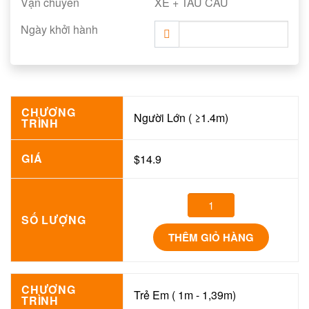
Vận chuyển
XE + TÀU CÂU
Ngày khởi hành
CHƯƠNG
Người Lớn ( ≥1.4m)
TRÌNH
GIÁ
$14.9
SỐ LƯỢNG
THÊM GIỎ HÀNG
CHƯƠNG
Trẻ Em ( 1m - 1,39m)
TRÌNH