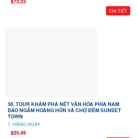
$73.33
CHI TIẾT
38. TOUR KHÁM PHÁ NÉT VĂN HÓA PHÍA NAM
ĐẢO NGẮM HOÀNG HÔN VÀ CHỢ ĐÊM SUNSET
TOWN
HẰNG NGÀY
$25.49