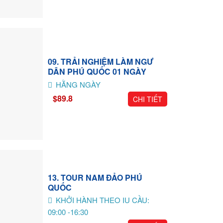
09. TRẢI NGHIỆM LÀM NGƯ
DÂN PHÚ QUỐC 01 NGÀY
HẰNG NGÀY
$89.8
CHI TIẾT
13. TOUR NAM ĐẢO PHÚ
QUỐC
KHỞI HÀNH THEO IU CẦU:
09:00 -16:30