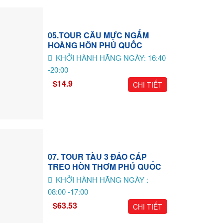
05.TOUR CÂU MỰC NGẮM
HOÀNG HÔN PHÚ QUỐC
KHỞI HÀNH HẰNG NGÀY: 16:40
-20:00
$14.9
CHI TIẾT
07. TOUR TÀU 3 ĐẢO CÁP
TREO HÒN THƠM PHÚ QUỐC
KHỞI HÀNH HẰNG NGÀY :
08:00 -17:00
$63.53
CHI TIẾT