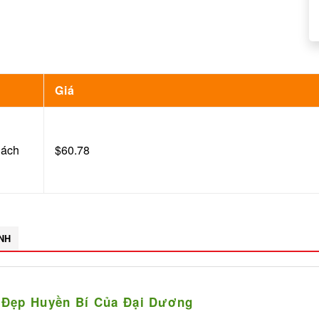
Giá
hách
$60.78
ỊNH
 Đẹp Huyền Bí Của Đại Dương