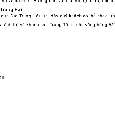
 hô và cá biển. Hướng dẫn viên sẽ hỗ trợ để bạn có 
 Trung Hải
qua Địa Trung Hải : tại đây quý khách có thể check i
 khách trở về khách sạn Trung Tâm hoặc văn phòng 88T
ch