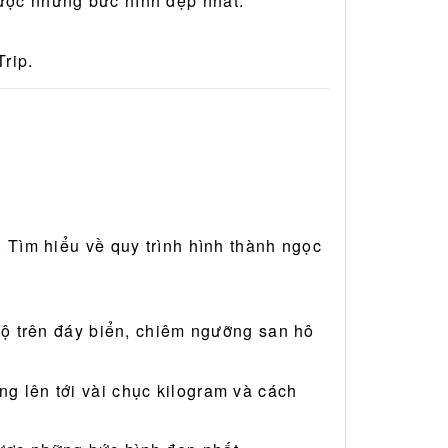
được những bức hình đẹp nhất.
rip.
. Tìm hiểu về quy trình hình thành ngọc
 bộ trên đáy biển, chiêm ngưỡng san hô
g lên tới vài chục kilogram và cách