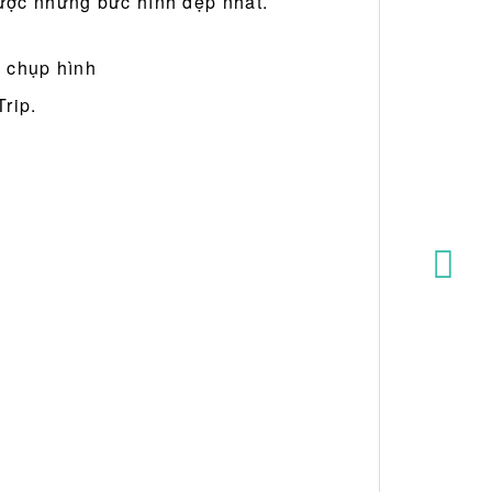
được những bức hình đẹp nhất.
n chụp hình
rip.