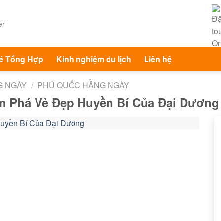
é Tổng Hợp
Kinh nghiệm du lịch
Liên hệ
G NGÀY
/
PHÚ QUỐC HẰNG NGÀY
ám Phá Vẻ Đẹp Huyền Bí Của Đại Dương