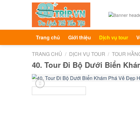
Skip
to
content
Trang chủ
Giới thiệu
Dịch vụ tour
V
TRANG CHỦ
/
DỊCH VỤ TOUR
/
TOUR HẰN
40. Tour Đi Bộ Dưới Biển Kh