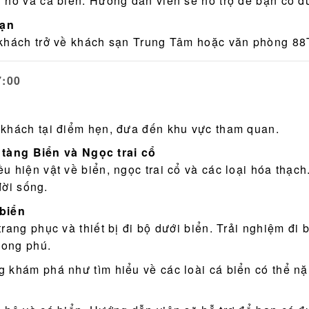
 hô và cá biển. Hướng dẫn viên sẽ hỗ trợ để bạn có 
sạn
 khách trở về khách sạn Trung Tâm hoặc văn phòng 88T
7:00
 khách tại điểm hẹn, đưa đến khu vực tham quan.
tàng Biển và Ngọc trai cổ
 hiện vật về biển, ngọc trai cổ và các loại hóa thạch
đời sống.
 biển
rang phục và thiết bị đi bộ dưới biển. Trải nghiệm đi
hong phú.
 khám phá như tìm hiểu về các loài cá biển có thể nặn