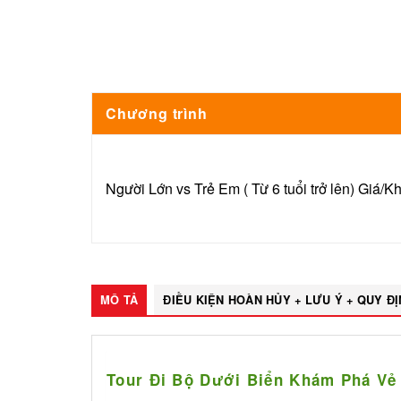
Chương trình
Người Lớn vs Trẻ Em ( Từ 6 tuổi trở lên) Giá/K
MÔ TẢ
ĐIỀU KIỆN HOÀN HỦY + LƯU Ý + QUY Đ
Tour Đi Bộ Dưới Biển Khám Phá Vẻ